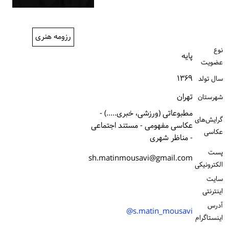
ورود / ثبت‌نام
خرید کتاب
رزومه هنری
نوع
پایه
عضویت
۱۳۶۹
سال تولد
تهران
شهرستان
مطبوعاتی (ورزشی، خبری.....) -
گرایش‌های
عکاسی مفهومی - مستند اجتماعی
عکاسی
- مناظر شهری
پست
sh.matinmousavi@gmail.com
الكترونیكی
سایت
اینترنتی
آدرس
s.matin_mousavi@
اینستاگرام