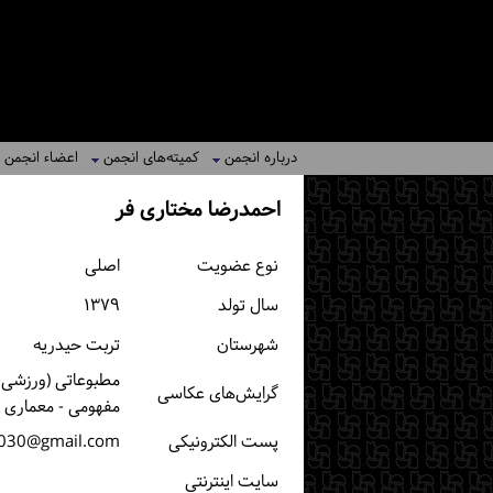
درباره انجمن
کمیته‌های انجمن
اعضاء انجمن
احمدرضا مختاری فر
نوع عضویت
اصلی
سال تولد
۱۳۷۹
شهرستان
تربت حیدریه
مطبوعاتی (ورزشی، خ
گرایش‌های عکاسی
مفهومی - معماری
پست الكترونیكی
030@gmail.com
سایت اینترنتی