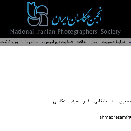
شرایط عضویت
اخبار
مقالات
فعالیت‌های انجمن
تماس با ما
ورود / ثبت‌ن
بری.....) - تبلیغاتی - تئاتر - سینما - عکاسی
ahmadrezamf4