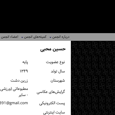
درباره انجمن
کمیته‌های انجمن
اعضاء انجمن
حسین محبی
نوع عضویت
پایه
سال تولد
۱۳۴۹
شهرستان
زرین دشت
مطبوعاتی (ورزشی، 
گرایش‌های عکاسی
- سایر
پست الكترونیكی
391@gmail.com
سایت اینترنتی