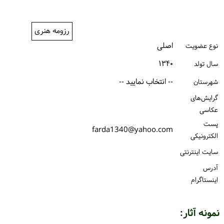
ورود / ثبت‌نام
رزومه هنری
خرید کتاب
اصلی
نوع عضویت
۱۳۴۰
سال تولد
-- انتخاب نمایید --
شهرستان
گرایش‌های
عکاسی
پست
farda1340@yahoo.com
الكترونیكی
سایت اینترنتی
آدرس
اینستاگرام
نمونه آثار: