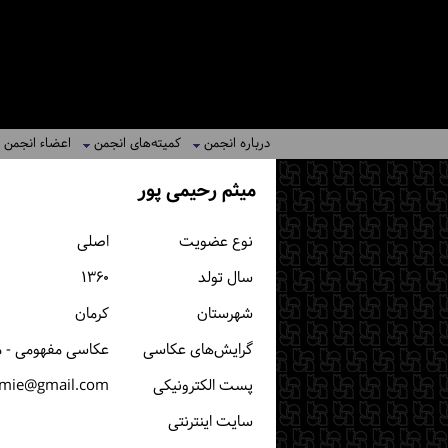
درباره انجمن
کمیته‌های انجمن
اعضاء انجمن
میثم رحیمی پور
نوع عضویت
اصلی
سال تولد
۱۳۶۰
شهرستان
كرمان
گرایش‌های عکاسی
عکاسی مفهومی - م
پست الكترونیكی
imie@gmail.com
سایت اینترنتی